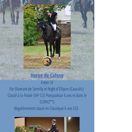
Heroe de Cafeny
Entier SF
Par Diamant de Semilly et Night d'Ellipse (Caucalis)
Classé à la Finale SHF CCE Pompadour 6 ans et dans le
CCIYH2**S
Régulièrement classé en Classique 6 ans CCE