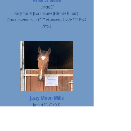
Jument SF
Par Jarnac et Java St Blaise (Eden de la Cour)
Deux classements en CCI** et souvent classée CCE Pro 4
/Pro 3
Jazzy Moon Mille
Jument SF, VENDUE
Par Flipper d'Elle et Viva Moon Mille (Jaguar Mail)
Régulière en CCE Classique 4ans et finaliste à la Grande
Semaine SHF Pompadour